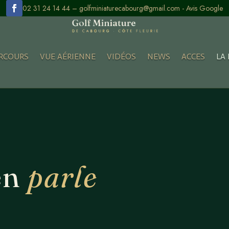
02 31 24 14 44 –
golfminiaturecabourg@gmail.com
-
Avis Google
RCOURS
VUE AÉRIENNE
VIDÉOS
NEWS
ACCES
LA 
en
parle