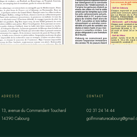
ADRESSE
CONTACT
13, avenue du Commandant Touchard
02 31 24 14 44
14390 Cabourg
golfminiaturecabourg@gmail