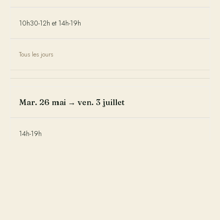
10h30-12h et 14h-19h
Tous les jours
Mar. 26 mai → ven. 3 juillet
14h-19h
Fermé le mardi
Sam. 4 juillet → sam. 29 août