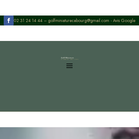
02 31 24 14 44 –
golfminiaturecabourg@gmail.com
-
Avis Google